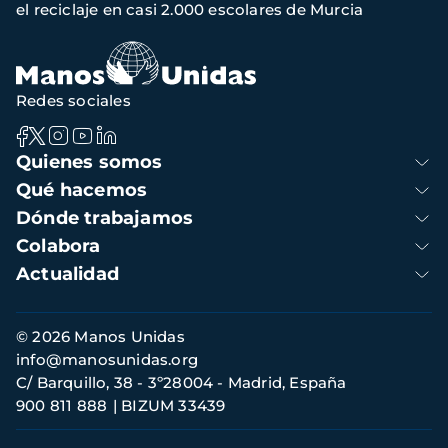
el reciclaje en casi 2.000 escolares de Murcia
Redes sociales
Navegación
Quienes somos
principal
Qué hacemos
Dónde trabajamos
Colabora
Actualidad
Información
© 2026 Manos Unidas
de
info@manosunidas.org
contacto
C/ Barquillo, 38 - 3º28004 - Madrid, España
900 811 888
BIZUM 33439