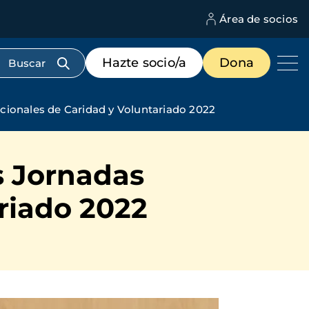
Área de socios
M
d
c
Menú
Hazte socio/a
Dona
d
de
us
destacados
cabecera
cionales de Caridad y Voluntariado 2022
s Jornadas
riado 2022