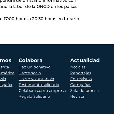
spondrá de un stand informativo con
no la labor de la ONGD en los países
de 17:00 horas a 20:30 horas en horario
amos
Colabora
Actualidad
frica
Haz un donativo
Noticias
 América
Hazte socio
Reportajes
Asia
Hazte voluntario/a
Entrevistas
 España
Testamento solidario
Campañas
Colabora como empresa
Sala de prensa
Regalo Solidario
Revista