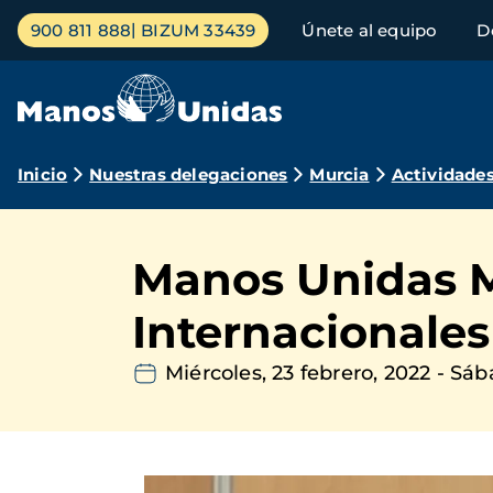
Pasar
Menú
900 811 888
BIZUM 33439
Únete al equipo
D
al
principal
contenido
principal
Ruta
Inicio
Nuestras delegaciones
Murcia
Actividade
de
navegación
Manos Unidas M
Internacionales
Miércoles, 23 febrero, 2022
-
Sába