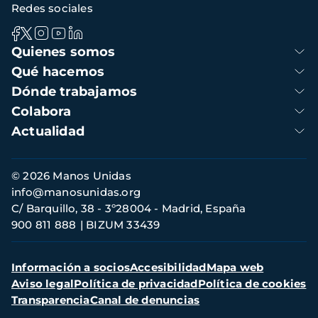
Redes sociales
Navegación
Quienes somos
principal
Qué hacemos
Dónde trabajamos
Colabora
Actualidad
Información
© 2026 Manos Unidas
de
info@manosunidas.org
contacto
C/ Barquillo, 38 - 3º28004 - Madrid, España
900 811 888
BIZUM 33439
Menú
Información a socios
Accesibilidad
Mapa web
secundario
Aviso legal
Política de privacidad
Política de cookies
Transparencia
Canal de denuncias