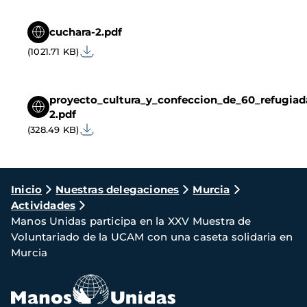
cuchara-2.pdf
(1021.71 KB)
proyecto_cultura_y_confeccion_de_60_refugiad
2.pdf
(328.49 KB)
Ruta
Inicio
Nuestras delegaciones
Murcia
Actividades
de
Manos Unidas participa en la XXV Muestra de
navegación
Voluntariado de la UCAM con una caseta solidaria en
Murcia