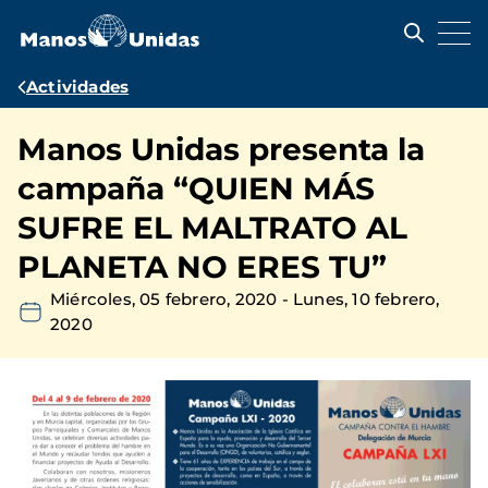
Pasar
al
contenido
principal
Ruta
Actividades
de
Manos Unidas presenta la
navegación
campaña “QUIEN MÁS
SUFRE EL MALTRATO AL
PLANETA NO ERES TU”
Miércoles, 05 febrero, 2020
-
Lunes, 10 febrero,
2020