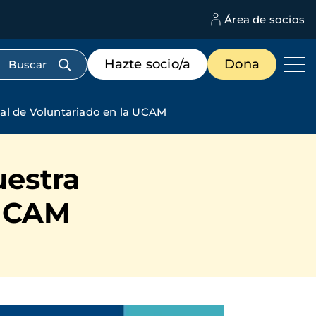
Área de socios
M
d
c
Menú
Hazte socio/a
Dona
d
de
us
destacados
cabecera
nal de Voluntariado en la UCAM
uestra
 UCAM