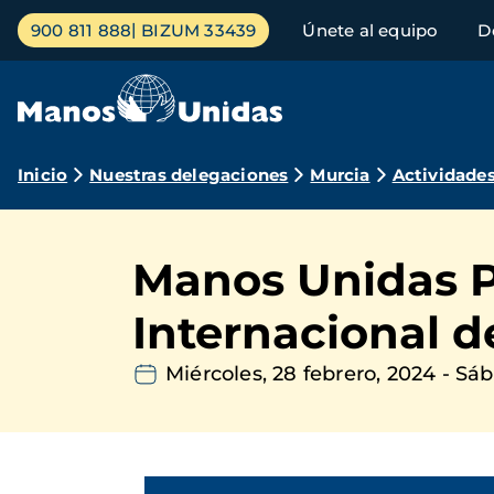
Pasar
Menú
900 811 888
BIZUM 33439
Únete al equipo
D
al
principal
contenido
principal
Ruta
Inicio
Nuestras delegaciones
Murcia
Actividade
de
navegación
Manos Unidas Pr
Internacional 
Miércoles, 28 febrero, 2024
-
Sáb