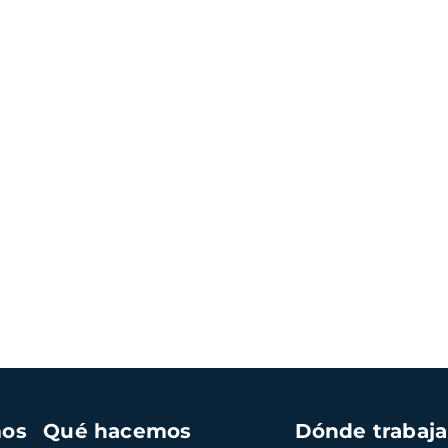
mos
Qué hacemos
Dónde trabaj