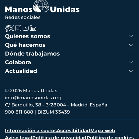
Redes sociales
Navegación
Quienes somos
principal
Qué hacemos
Dónde trabajamos
Colabora
Actualidad
Información
© 2026 Manos Unidas
de
info@manosunidas.org
contacto
C/ Barquillo, 38 - 3º28004 - Madrid, España
900 811 888
BIZUM 33439
Menú
Información a socios
Accesibilidad
Mapa web
secundario
Aviso legal
Política de privacidad
Política de cookies