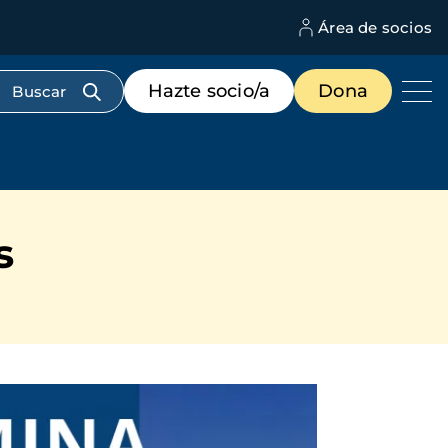
Área de socios
M
d
c
Menú
Hazte socio/a
Dona
d
de
us
destacados
cabecera
s