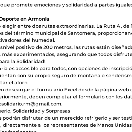
que promete emociones y solidaridad a partes iguale
y Deporte en Armonía
elegir entre dos rutas extraordinarias. La Ruta A, de 1
ros del término municipal de Santomera, proporcionan
utivadores del humedal.
nivel positivo de 200 metros, las rutas están diseñada
os más experimentados, asegurando que todos disfrut
para la Solidaridad!
ria es accesible para todos, con opciones de inscripci
cuentan con su propio seguro de montaña o senderismo.
ar el aforo.
den descargar el formulario Excel desde la página web
teriormente, deben completar el formulario con los da
mosolidario.rm@gmail.com.
erio, Solidaridad y Sorpresas
es podrán disfrutar de un merecido refrigerio y ser te
o, directamente a los representantes de Manos Unidas.