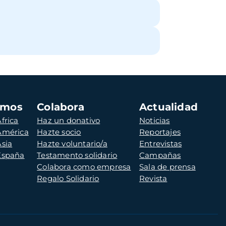
amos
Colabora
Actualidad
frica
Haz un donativo
Noticias
 América
Hazte socio
Reportajes
Asia
Hazte voluntario/a
Entrevistas
 España
Testamento solidario
Campañas
Colabora como empresa
Sala de prensa
Regalo Solidario
Revista