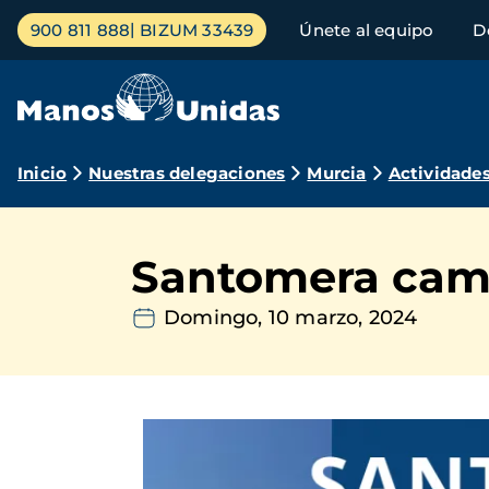
Pasar
Menú
900 811 888
BIZUM 33439
Únete al equipo
D
al
principal
contenido
principal
Ruta
Inicio
Nuestras delegaciones
Murcia
Actividade
de
navegación
Santomera cam
Domingo, 10 marzo, 2024