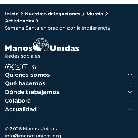
Ruta
Inicio
Nuestras delegaciones
Murcia
Actividades
de
Semana Santa en oración por la indiferencia
navegación
Redes sociales
Navegación
Quienes somos
principal
Qué hacemos
Dónde trabajamos
Colabora
Actualidad
Información
© 2026 Manos Unidas
de
info@manosunidas.org