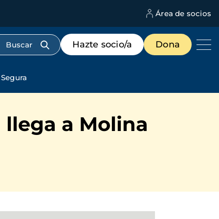
Área de socios
M
d
c
Menú
Hazte socio/a
Dona
d
de
us
destacados
cabecera
e Segura
 llega a Molina