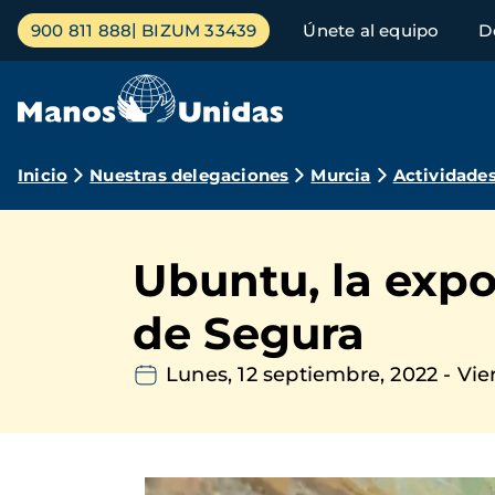
Pasar
Menú
900 811 888
BIZUM 33439
Únete al equipo
D
al
principal
contenido
principal
Ruta
Inicio
Nuestras delegaciones
Murcia
Actividade
de
navegación
Ubuntu, la expo
de Segura
Lunes, 12 septiembre, 2022
-
Vie