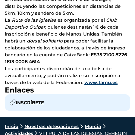
distribuyendo las competiciones en distancias de
5km, 10km y sendero de 5km.
La
Ruta de las iglesias
es organizada por el
Club
Deportivo Quipar
, quienes destinarán 1€ de cada
inscripción a beneficio de Manos Unidas. También
habrá un
dorsal solidario
para poder facilitar la
colaboración de los ciudadanos, a través de ingreso
bancario en la cuenta de CaixaBank:
ES35 2100 8226
1613 0008 4614
Los participantes dispondrán de una bolsa de
avituallamiento, y podrán realizar su inscripción a
través de la web de la Federación:
www.famu.es
Enlaces
INSCRÍBETE
Ruta
Inicio
Nuestras delegaciones
Murcia
Actividades
VIII RUTA DE LAS IGLESIAS, CEHEGIN