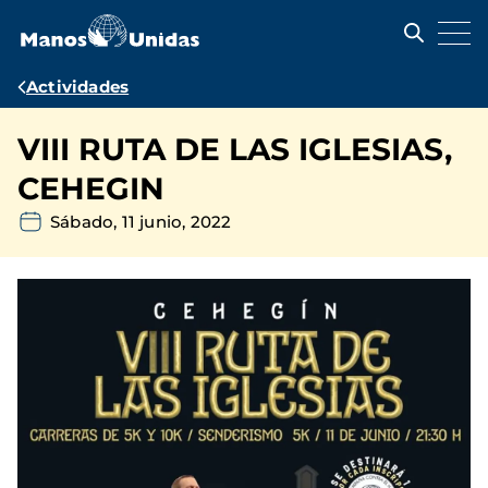
Pasar
al
contenido
principal
Ruta
Actividades
de
VIII RUTA DE LAS IGLESIAS,
navegación
CEHEGIN
Sábado, 11 junio, 2022