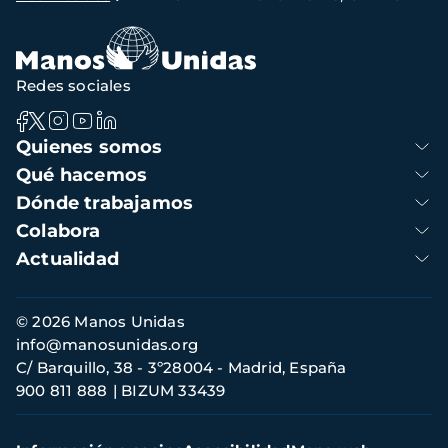
de
navegación
Redes sociales
Navegación
Quienes somos
principal
Qué hacemos
Dónde trabajamos
Colabora
Actualidad
Información
© 2026 Manos Unidas
de
info@manosunidas.org
contacto
C/ Barquillo, 38 - 3º28004 - Madrid, España
900 811 888
BIZUM 33439