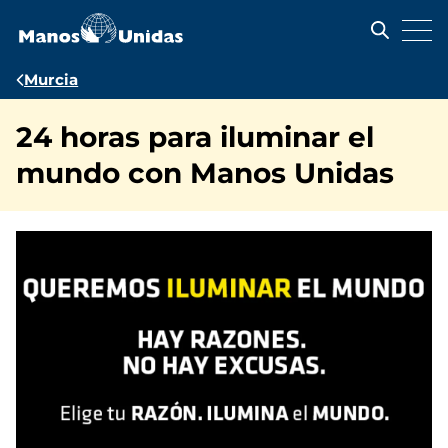
Pasar
al
contenido
principal
Ruta
Murcia
de
24 horas para iluminar el
navegación
mundo con Manos Unidas