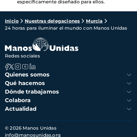
específicamente diseñado para ellos.
Ruta
Inicio
Nuestras delegaciones
Murcia
24 horas para iluminar el mundo con Manos Unidas
de
navegación
Redes sociales
Navegación
Quienes somos
principal
Qué hacemos
Dónde trabajamos
Colabora
Actualidad
Información
© 2026 Manos Unidas
de
info@manosunidas.org