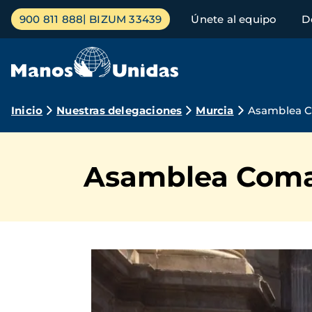
Pasar
Menú
900 811 888
BIZUM 33439
Únete al equipo
D
al
principal
contenido
principal
Ruta
Inicio
Nuestras delegaciones
Murcia
Asamblea C
de
navegación
Asamblea Coma