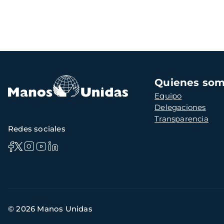
Navegación
Quienes so
principal
Equipo
Delegaciones
Transparencia
Redes sociales
Información
© 2026 Manos Unidas
de
contacto