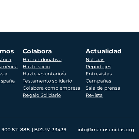
amos
Colabora
Actualidad
frica
Haz un donativo
Noticias
 América
Hazte socio
Reportajes
Asia
Hazte voluntario/a
Entrevistas
 España
Testamento solidario
Campañas
Colabora como empresa
Sala de prensa
Regalo Solidario
Revista
900 811 888
BIZUM 33439
info@manosunidas.org