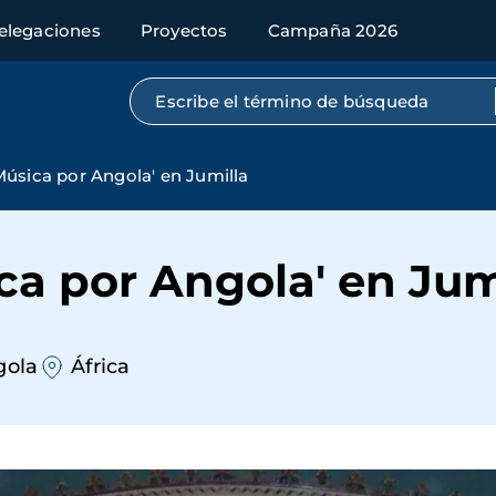
elegaciones
Proyectos
Campaña 2026
Búsqueda por texto completo
Música por Angola' en Jumilla
ca por Angola' en Jum
gola
África