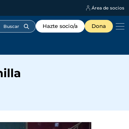
Área de socios
M
d
c
Menú
Hazte socio/a
Dona
d
de
us
destacados
cabecera
illa