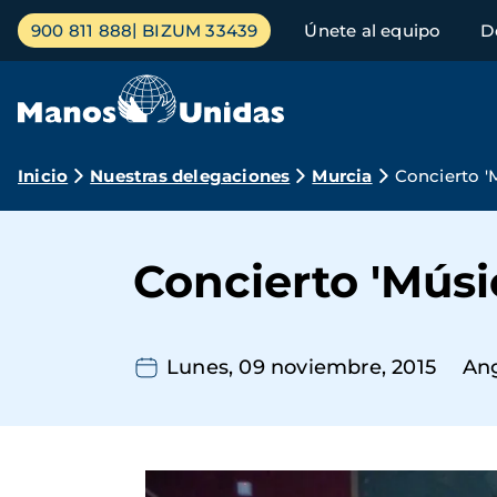
Pasar
Menú
900 811 888
BIZUM 33439
Únete al equipo
D
al
principal
contenido
principal
Ruta
Inicio
Nuestras delegaciones
Murcia
Concierto '
de
navegación
Concierto 'Músi
Lunes, 09 noviembre, 2015
An