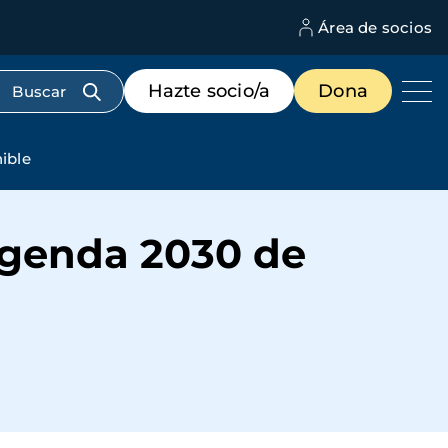
Área de socios
M
d
c
Menú
Hazte socio/a
Dona
d
de
us
destacados
cabecera
ible
Agenda 2030 de