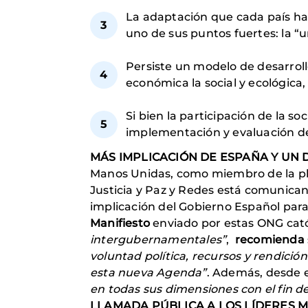
La adaptación que cada país h
uno de sus puntos fuertes: la “
Persiste un modelo de desarrol
económica la social y ecológica, 
Si bien la participación de la so
implementación y evaluación d
MÁS IMPLICACIÓN DE ESPAÑA Y UN
Manos Unidas, como miembro de la plat
Justicia y Paz y Redes está comunic
implicación del Gobierno Español par
Manifiesto
enviado por estas ONG cató
intergubernamentales”
,
recomienda
voluntad política, recursos y rendició
esta nueva Agenda”
. Además, desde 
en todas sus dimensiones con el fin d
LLAMADA PÚBLICA A LOS LÍDERES 