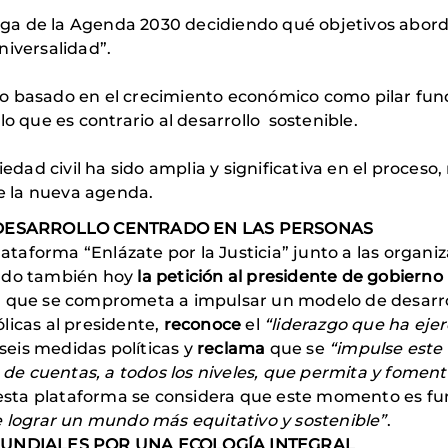
aga de la Agenda 2030 decidiendo qué objetivos abor
universalidad”.
lo basado en el crecimiento económico como pilar fu
lo que es contrario al desarrollo sostenible.
ciedad civil ha sido amplia y significativa en el proces
e la nueva agenda.
 DESARROLLO CENTRADO EN LAS PERSONAS
aforma “Enlázate por la Justicia” junto a las organiz
ando también hoy
la petición al presidente de gobiern
a que se comprometa a impulsar un modelo de desarrol
licas al presidente,
reconoce
el
“liderazgo que ha eje
seis medidas políticas y
reclama
que se
“impulse este
n de cuentas, a todos los niveles, que permita y fomen
esta plataforma se considera que este momento es 
e lograr un mundo más equitativo y sostenible”
.
MUNDIALES POR UNA ECOLOGÍA INTEGRAL