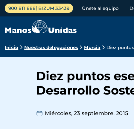
Pasar
Menú
900 811 888
BIZUM 33439
Únete al equipo
D
al
principal
contenido
principal
Ruta
Inicio
Nuestras delegaciones
Murcia
Diez puntos
de
navegación
Diez puntos es
Desarrollo Sost
Miércoles, 23 septiembre, 2015