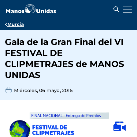
Pasar
al
contenido
principal
Ruta
Murcia
de
Gala de la Gran Final del VI
navegación
FESTIVAL DE
CLIPMETRAJES de MANOS
UNIDAS
Miércoles, 06 mayo, 2015