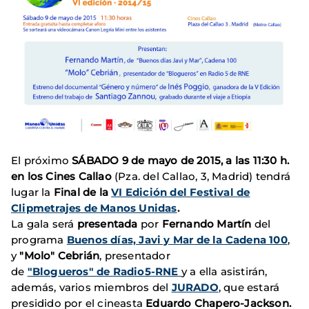
El próximo
SÁBADO 9 de mayo de 2015, a las 11:30 h.
en los
Cines Callao
(Pza. del Callao, 3, Madrid)
tendrá
lugar la
Final de la
VI Edición del Festival de
Clipmetrajes de Manos Unidas
.
La gala será
presentada
por
Fernando Martín
del
programa
Buenos días, Javi y Mar de la Cadena 100
,
y
"Molo" Cebrián
, presentador
de
"Blogueros" de Radio5-RNE
y a ella asistirán,
además, varios miembros del
J
URADO
, que estará
presidido por el cineasta
Eduardo Chapero-Jackson.