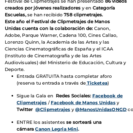
Festival de Clipmetrajes se han presentado
86 vídeos
creados por jóvenes realizadores
y en
Categoría
Escuelas,
se han recibido
758 clipmetrajes
.
Este año
el Festival de Clipmetrajes de Manos
Unidas cuenta con la colaboración de:
Canon,
Adobe, Parque Warner, Cadena 100, Cines Callao,
Lorenzo Quinn, la Academia de las Artes y las
Ciencias Cinematográficas de España y el ICAA
(Instituto de Cinematografía y de las Artes
Audiovisuales) del Ministerio de Educación, Cultura y
Deporte.
Entrada GRATUITA hasta completar aforo
(reserva tu entrada a través de
Ticketea
)
Sígue la Gala en
Redes Sociales:
Facebook de
Clipmetrajes
/
Facebook de Manos Unidas
y
Twitter
@Clipmetrajes
y
@ManosUnidasONGD
c
ENTRE los asistentes
se
sorteará una
cámara
Canon Legria Mini
.