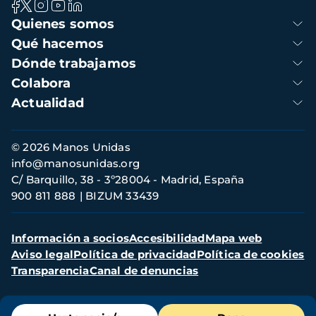
Navegación
Quienes somos
principal
Qué hacemos
Dónde trabajamos
Colabora
Actualidad
Información
© 2026 Manos Unidas
de
info@manosunidas.org
contacto
C/ Barquillo, 38 - 3º28004 - Madrid, España
900 811 888
BIZUM 33439
Menú
Información a socios
Accesibilidad
Mapa web
secundario
Aviso legal
Política de privacidad
Política de cookies
Transparencia
Canal de denuncias
Menú