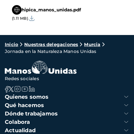
hipica_manos_unidas.pdf
(1.11 MB)
Ruta
Inicio
Nuestras delegaciones
Murcia
Jornada en la Naturaleza Manos Unidas
de
navegación
Redes sociales
Navegación
Quienes somos
principal
Qué hacemos
Dónde trabajamos
Colabora
Actualidad