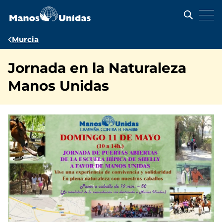
Pasar
al
contenido
principal
Ruta
Murcia
de
Jornada en la Naturaleza
navegación
Manos Unidas