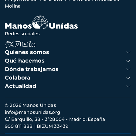
navegación
Molina
Redes sociales
Navegación
Quienes somos
principal
Qué hacemos
Dónde trabajamos
Colabora
Actualidad
Información
© 2026 Manos Unidas
de
info@manosunidas.org
contacto
C/ Barquillo, 38 - 3º28004 - Madrid, España
900 811 888
BIZUM 33439