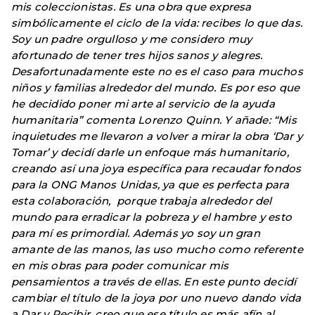
mis coleccionistas. Es una obra que expresa
simbólicamente el ciclo de la vida: recibes lo que das.
Soy un padre orgulloso y me considero muy
afortunado de tener tres hijos sanos y alegres.
Desafortunadamente este no es el caso para muchos
niños y familias alrededor del mundo. Es por eso que
he decidido poner mi arte al servicio de la ayuda
humanitaria” comenta Lorenzo Quinn. Y añade: “Mis
inquietudes me llevaron a volver a mirar la obra ‘Dar y
Tomar’ y decidí darle un enfoque más humanitario,
creando así una joya específica para recaudar fondos
para la ONG Manos Unidas, ya que es perfecta para
esta colaboración, porque trabaja alrededor del
mundo para erradicar la pobreza y el hambre y esto
para mí es primordial. Además yo soy un gran
amante de las manos, las uso mucho como referente
en mis obras para poder comunicar mis
pensamientos a través de ellas. En este punto decidí
cambiar el título de la joya por uno nuevo dando vida
a Dar y Recibir, creo que ese título es más afín al