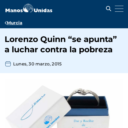
Pasar
al
contenido
principal
Ruta
Murcia
de
Lorenzo Quinn “se apunta”
navegación
a luchar contra la pobreza
Lunes, 30 marzo, 2015