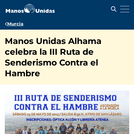
Pasar
al
contenido
principal
Ruta
Murcia
de
Manos Unidas Alhama
navegación
celebra la III Ruta de
Senderismo Contra el
Hambre