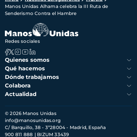
Manos Unidas Alhama celebra la III Ruta de
de
Senderismo Contra el Hambre
navegación
Redes sociales
Navegación
Quienes somos
principal
Qué hacemos
Dónde trabajamos
Colabora
Actualidad
Información
© 2026 Manos Unidas
de
info@manosunidas.org
contacto
C/ Barquillo, 38 - 3º28004 - Madrid, España
900 811 888
BIZUM 33439