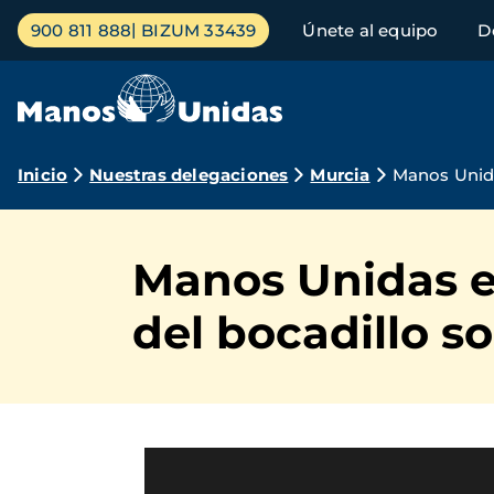
Pasar
Menú
900 811 888
BIZUM 33439
Únete al equipo
D
al
principal
contenido
principal
Ruta
Inicio
Nuestras delegaciones
Murcia
Manos Unida
de
navegación
Manos Unidas e
del bocadillo so