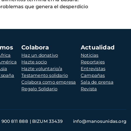
s problemas que genera el desperdicio
amos
Colabora
Actualidad
frica
Haz un donativo
Noticias
 América
Hazte socio
Reportajes
Asia
Hazte voluntario/a
Entrevistas
 España
Testamento solidario
Campañas
Colabora como empresa
Sala de prensa
Regalo Solidario
Revista
900 811 888
BIZUM 33439
info@manosunidas.org