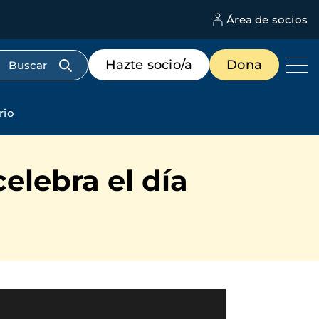
Área de socios
M
d
c
Menú
Hazte socio/a
Dona
d
de
us
destacados
cabecera
rio
lebra el día