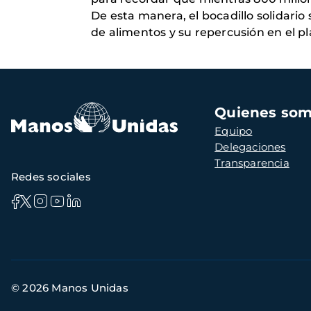
De esta manera, el bocadillo solidario
de alimentos y su repercusión en el pl
Navegación
Quienes so
principal
Equipo
Delegaciones
Transparencia
Redes sociales
Información
© 2026 Manos Unidas
de
contacto