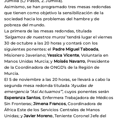
Jumilla (C/ Pasos, 2. Jumilla).
Asimismo, se han programado tres mesas redondas
que tienen como objetivo la sensibilización de la
sociedad hacia los problemas del hambre y de
pobreza del mundo.
La primera de las mesas redondas, titulada
‘Salgamos de nuestros muros’
tendrá lugar el viernes
30 de octubre a las 20 horas y contará con los
siguientes ponentes: el
Padre Miguel Taboada
,
Misionero Javeriano;
Yessica Vicente
, Voluntaria en
Manos Unidas Murcia; y
Moisés Navarro
, Presidente
de la Coordinadora de ONGD’s de la Región de
Murcia.
El 5 de noviembre a las 20 horas, se llevará a cabo la
segunda mesa redonda titulada
‘Ayudas de
emergencia “Así Actuamos”’
, cuyos ponentes serán
Esperanza Santos
, Enfermera Trabajadora de Médicos
Sin Fronteras;
Jimena Francos
, Coordinadora de
África Este de los Servicios Centrales de Manos
Unidas; y
Javier Moreno
, Teniente Coronel Jefe del