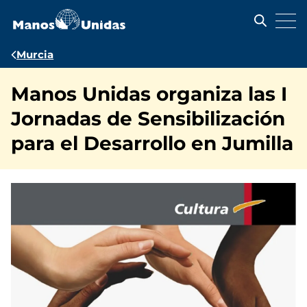
Pasar
al
contenido
principal
Ruta
Murcia
de
Manos Unidas organiza las I
navegación
Jornadas de Sensibilización
para el Desarrollo en Jumilla