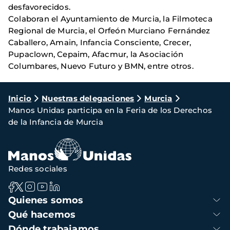
desfavorecidos.
Colaboran el Ayuntamiento de Murcia, la Filmoteca
Regional de Murcia, el Orfeón Murciano Fernández
Caballero, Amain, Infancia Consciente, Crecer,
Pupaclown, Cepaim, Afacmur, la Asociación
Columbares, Nuevo Futuro y BMN, entre otros.
Ruta
Inicio
Nuestras delegaciones
Murcia
Manos Unidas participa en la Feria de los Derechos
de
de la Infancia de Murcia
navegación
Redes sociales
Navegación
Quienes somos
principal
Qué hacemos
Dónde trabajamos