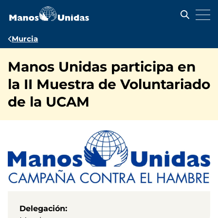
Pasar
al
contenido
principal
Ruta
Murcia
de
Manos Unidas participa en
navegación
la II Muestra de Voluntariado
de la UCAM
Delegación