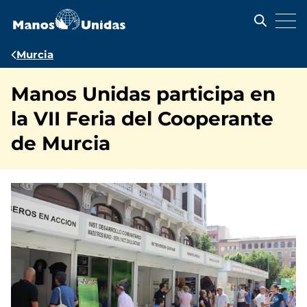
Pasar
al
contenido
principal
Ruta
Murcia
de
Manos Unidas participa en
navegación
la VII Feria del Cooperante
de Murcia