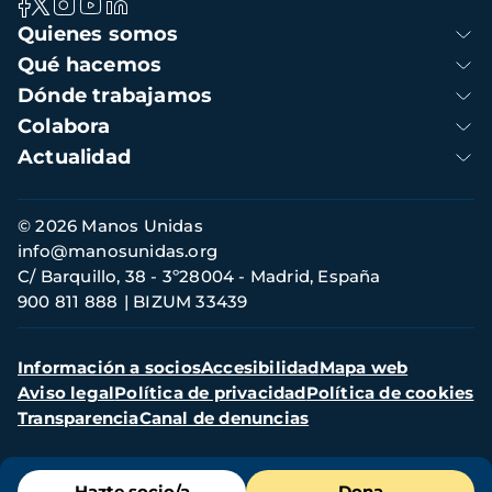
Navegación
Quienes somos
principal
Qué hacemos
Dónde trabajamos
Colabora
Actualidad
Información
© 2026 Manos Unidas
de
info@manosunidas.org
contacto
C/ Barquillo, 38 - 3º28004 - Madrid, España
900 811 888
BIZUM 33439
Menú
Información a socios
Accesibilidad
Mapa web
secundario
Aviso legal
Política de privacidad
Política de cookies
Transparencia
Canal de denuncias
Menú
Hazte socio/a
Dona