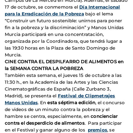
Campus de La Merced en Murcia).
Además,
el sábado
17 de octubre, se conmemora el
Día Internacional
para la Erradicación de la Pobreza
bajo el lema
“Construir un futuro sostenible: unirnos para poner
fin a la pobreza y la discriminación” y Manos Unidas
Murcia participará en una concentratación,
organizada por la Coordinadora, que tendrá lugar a
las 19:30 horas en la Plaza de Santo Domingo de
Murcia.
CINE CONTRA EL DESPILFARRO DE ALIMENTOS en
la SEMANA CONTRA LA POBREZA
También esta semana, el jueves 15 de octubre a las
11:30 h., en la Academia de las Artes y las Ciencias
Cinematográficas de España (Calle Zurbano 3,
Madrid), se presenta el
Festival de Clipmetrajes
Manos Unidas
. En
esta séptima edición
, el concurso
de videos de un minuto contra la pobreza y el
hambre se centra, especialmente, en
concienciar
contra el desperdicio de alimentos
. Para participar
en el Festival y ganar alguno de los
premios
, se