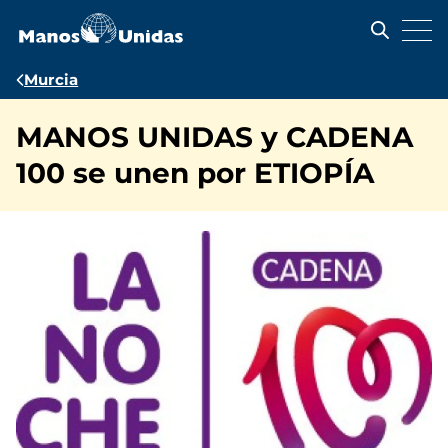
Pasar
al
contenido
principal
Ruta
Murcia
de
MANOS UNIDAS y CADENA
navegación
100 se unen por ETIOPÍA