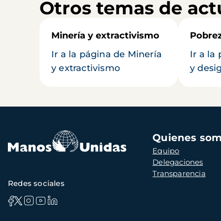
Otros temas de act
Minería y extractivismo
Pobrez
Ir a la página de Minería
Ir a l
y extractivismo
y desi
Navegación
Quienes so
principal
Equipo
Delegaciones
Transparencia
Redes sociales