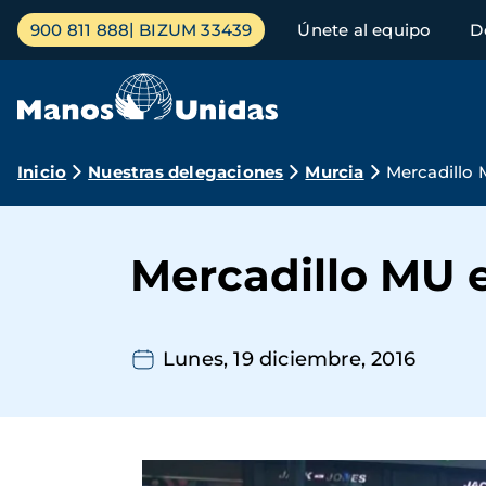
Pasar
Menú
900 811 888
BIZUM 33439
Únete al equipo
D
al
principal
contenido
principal
Ruta
Inicio
Nuestras delegaciones
Murcia
Mercadillo 
de
navegación
Mercadillo MU 
Lunes, 19 diciembre, 2016