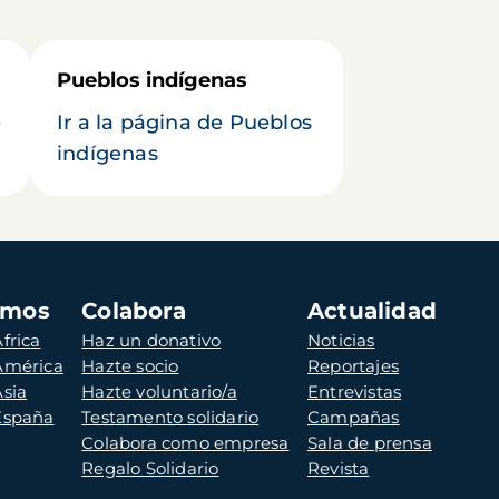
Pueblos indígenas
e
Ir a la página de Pueblos
indígenas
amos
Colabora
Actualidad
frica
Haz un donativo
Noticias
 América
Hazte socio
Reportajes
Asia
Hazte voluntario/a
Entrevistas
 España
Testamento solidario
Campañas
Colabora como empresa
Sala de prensa
Regalo Solidario
Revista