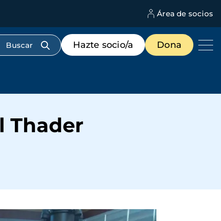
Área de socios
M
d
c
Menú
Hazte socio/a
Dona
d
de
us
destacados
cabecera
l Thader