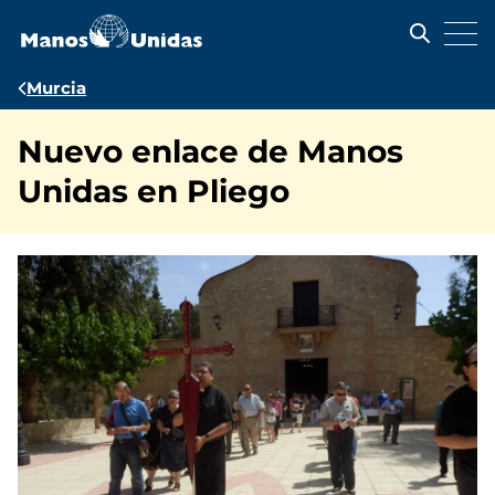
Pasar
al
contenido
principal
Ruta
Murcia
de
Nuevo enlace de Manos
navegación
Unidas en Pliego