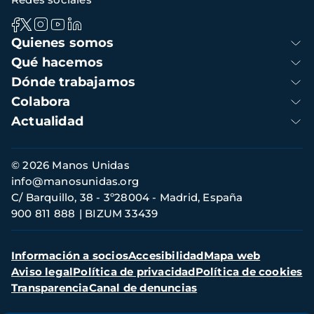
Navegación
Quienes somos
principal
Qué hacemos
Dónde trabajamos
Colabora
Actualidad
Información
© 2026 Manos Unidas
de
info@manosunidas.org
contacto
C/ Barquillo, 38 - 3º28004 - Madrid, España
900 811 888
BIZUM 33439
Menú
Información a socios
Accesibilidad
Mapa web
secundario
Aviso legal
Política de privacidad
Política de cookies
Transparencia
Canal de denuncias