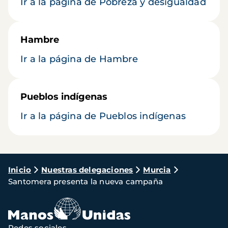
Ir a la página de Pobreza y desigualdad
Hambre
Ir a la página de Hambre
Pueblos indígenas
Ir a la página de Pueblos indígenas
Ruta
Inicio
Nuestras delegaciones
Murcia
Santomera presenta la nueva campaña
de
navegación
Redes sociales