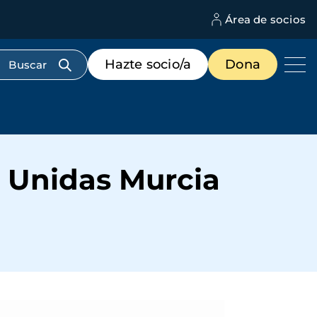
Área de socios
M
d
c
Menú
Hazte socio/a
Dona
d
de
us
destacados
cabecera
s Unidas Murcia