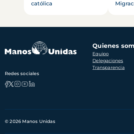
católica
Migrac
Navegación
Quienes so
principal
Equipo
Delegaciones
Transparencia
Redes sociales
Información
© 2026 Manos Unidas
de
contacto