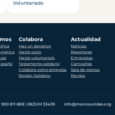
Voluntariado
amos
Colabora
Actualidad
frica
Haz un donativo
Noticias
 América
Hazte socio
Reportajes
Asia
Hazte voluntario/a
Entrevistas
 España
Testamento solidario
Campañas
Colabora como empresa
Sala de prensa
Regalo Solidario
Revista
900 811 888
BIZUM 33439
info@manosunidas.org