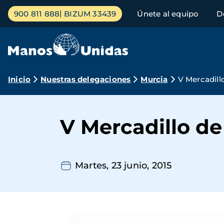
Pasar
Menú
900 811 888
BIZUM 33439
Únete al equipo
D
al
principal
contenido
principal
Ruta
Inicio
Nuestras delegaciones
Murcia
V Mercadill
de
navegación
V Mercadillo d
Martes, 23 junio, 2015