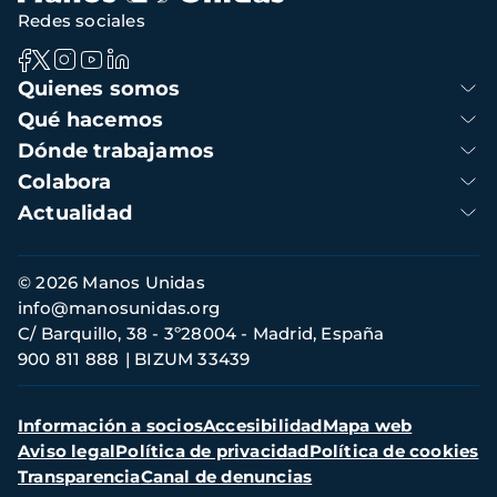
Redes sociales
Navegación
Quienes somos
principal
Qué hacemos
Dónde trabajamos
Colabora
Actualidad
Información
© 2026 Manos Unidas
de
info@manosunidas.org
contacto
C/ Barquillo, 38 - 3º28004 - Madrid, España
900 811 888
BIZUM 33439
Menú
Información a socios
Accesibilidad
Mapa web
secundario
Aviso legal
Política de privacidad
Política de cookies
Transparencia
Canal de denuncias