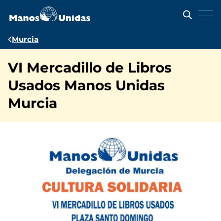
Pasar
al
contenido
principal
Ruta
Murcia
de
VI Mercadillo de Libros
navegación
Usados Manos Unidas
Murcia