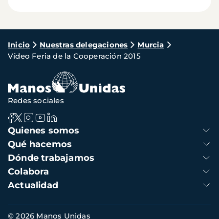
Ruta
Inicio
Nuestras delegaciones
Murcia
Vídeo Feria de la Cooperación 2015
de
navegación
Redes sociales
Navegación
Quienes somos
principal
Qué hacemos
Dónde trabajamos
Colabora
Actualidad
Información
© 2026 Manos Unidas