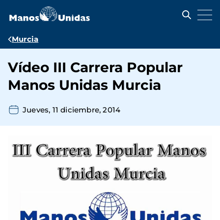
Pasar
al
contenido
principal
Ruta
Murcia
de
Vídeo III Carrera Popular
navegación
Manos Unidas Murcia
Jueves, 11 diciembre, 2014