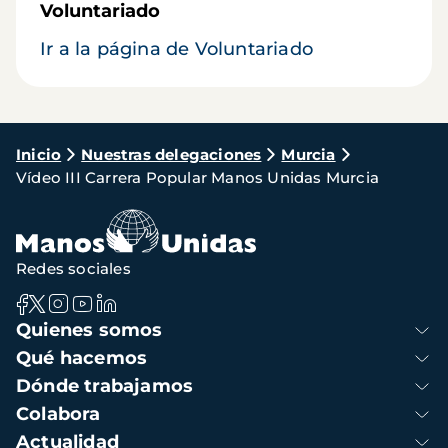
Voluntariado
Ir a la página de Voluntariado
Ruta
Inicio
Nuestras delegaciones
Murcia
Vídeo III Carrera Popular Manos Unidas Murcia
de
navegación
Redes sociales
Navegación
Quienes somos
principal
Qué hacemos
Dónde trabajamos
Colabora
Actualidad