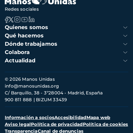
Redes sociales
Navegación
Quienes somos
principal
Qué hacemos
Dónde trabajamos
Colabora
Actualidad
Información
© 2026 Manos Unidas
de
info@manosunidas.org
contacto
C/ Barquillo, 38 - 3º28004 - Madrid, España
900 811 888
BIZUM 33439
Menú
Información a socios
Accesibilidad
Mapa web
secundario
Aviso legal
Política de privacidad
Política de cookies
Transparencia
Canal de denuncias