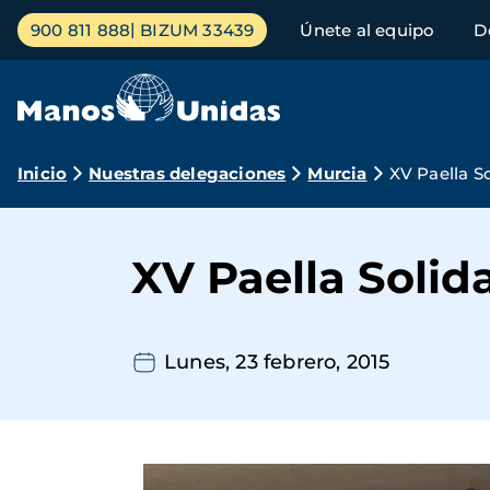
Pasar
Menú
900 811 888
BIZUM 33439
Únete al equipo
D
al
principal
contenido
principal
Ruta
Inicio
Nuestras delegaciones
Murcia
XV Paella S
de
navegación
XV Paella Solid
Lunes, 23 febrero, 2015