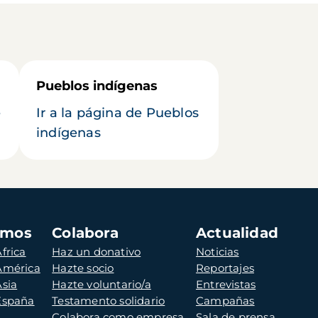
Pueblos indígenas
e
Ir a la página de Pueblos
indígenas
amos
Colabora
Actualidad
frica
Haz un donativo
Noticias
 América
Hazte socio
Reportajes
Asia
Hazte voluntario/a
Entrevistas
 España
Testamento solidario
Campañas
Colabora como empresa
Sala de prensa