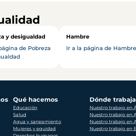
ualidad
a y desigualdad
Hambre
a página de Pobreza
Ir a la página de Hambr
gualdad
mos
Qué hacemos
Dónde trabaj
Educación
Nuestro trabajo en Á
Salud
Nuestro trabajo en
Agua y saneamiento
Nuestro trabajo en 
Mujeres y equidad
Nuestro trabajo en
Derechos humanos