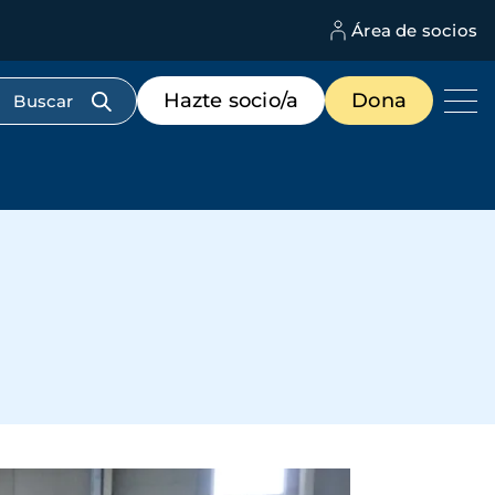
Área de socios
M
d
c
Menú
Hazte socio/a
Dona
d
de
us
destacados
cabecera