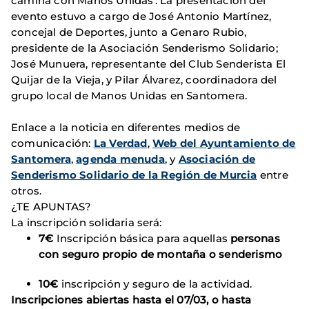
camina con Manos Unidas'. La presentación del
evento estuvo a cargo de José Antonio Martínez,
concejal de Deportes, junto a Genaro Rubio,
presidente de la Asociación Senderismo Solidario;
José Munuera, representante del Club Senderista El
Quijar de la Vieja, y Pilar Álvarez, coordinadora del
grupo local de Manos Unidas en Santomera.
Enlace a la noticia en diferentes medios de
comunicación:
La Verdad
,
Web del Ayuntamiento de
Santomera
,
agenda menuda
, y
Asociación de
Senderismo Solidario de la Región de Murcia
entre
otros.
¿TE APUNTAS?
La inscripción solidaria será:
7€
Inscripción básica para aquellas
personas
con seguro propio de montaña o senderismo
10€
inscripción y seguro de la actividad.
Inscripciones abiertas hasta el 07/03, o hasta