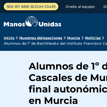
Pasar
Menú
900 811 888
BIZUM 33439
Únete al equipo
D
al
principal
contenido
principal
Ruta
Inicio
Nuestras delegaciones
Murcia
Noticias
Alumnos de 1º de Bachillerato del Instituto Francisco 
de
navegación
Alumnos de 1º d
Cascales de Mur
final autonómi
en Murcia