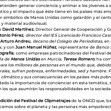
retenden generar conciencia y animar a los jóvenes a 
tico y el impacto que éste tiene en los países más e
r simbólico de Manos Unidas como galardón y el cen
 y material audiovisual.
de
David Martínez
, Director General de Cooperación y 
tonio Pérez
,
director del IES Licenciado Francisco Cas
;
Arturo Andreu
,
decano del Colegio de Periodistas
, en
a; y con
Juan Manuel Núñez
, representante de
Banco 
ografía
; como empresas patrocinadoras del Festival de
da de
Manos Unidas
en Murcia
,
Teresa Romero
, ha co
para los millones de personas en el mundo que, debido
urales, sufren pobreza, enfermedades, sed y hambre. P
 climático y sus consecuencias en los países más pobr
dado la importancia de concienciar en esta temática, 
n los que asumirán las responsabilidades en la socieda
edición del Festival de Clipmetrajes
de la ONGD que, ba
rcemos sobre el planeta y las personas más empobreci