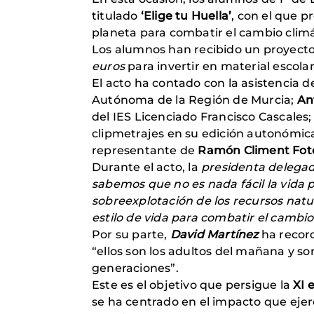
titulado
‘Elige tu Huella’
, con el que p
planeta para combatir el cambio climá
Los alumnos han recibido un proyecto
euros
para invertir en material escolar
El acto ha contado con la asistencia 
Autónoma de la Región de Murcia;
An
del IES Licenciado Francisco Cascales
clipmetrajes en su edición autonómic
representante de
Ramón Climent Fot
Durante el acto, la
presidenta delega
sabemos que no es nada fácil la vida 
sobreexplotación de los recursos nat
estilo de vida para combatir el cambio
Por su parte,
David Martínez
ha recor
“ellos son los adultos del mañana y so
generaciones”.
Este es el objetivo que persigue la
XI 
se ha centrado en el impacto que eje