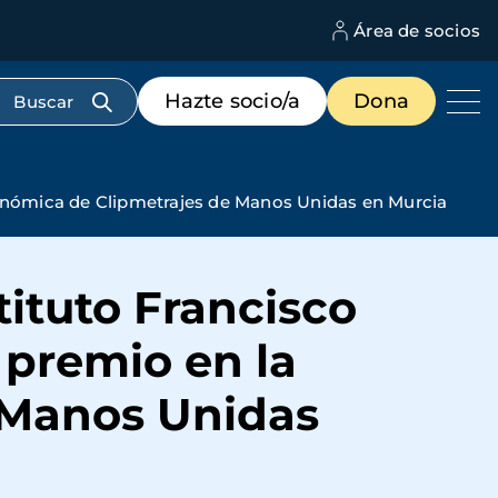
Área de socios
M
d
c
Menú
Hazte socio/a
Dona
d
de
us
destacados
cabecera
utonómica de Clipmetrajes de Manos Unidas en Murcia
tituto Francisco
 premio en la
 Manos Unidas