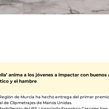
ella’ anima a los jóvenes a impactar con buenos 
tico y el hambre
Región de Murcia ha hecho entrega del primer premio a
val de Clipmetrajes de Manos Unidas.
 Bachillerato del IES Licenciado Francisco Cascales ha