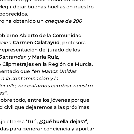
elegir dejar buenas huellas en nuestro
mpobrecidos.
tro ha obtenido un
cheque de 200
Gobierno Abierto de la Comunidad
cales
;
Carmen Calatayud
, profesora
 representación del jurado de los
Santander
; y
María Ruíz
,
 Clipmetrajes en la Región de Murcia.
mentado que
“en Manos Unidas
 a la contaminación y la
or ello, necesitamos cambiar nuestro
es”.
sobre todo, entre los jóvenes porque
d civil que dejaremos a las próximas
jo el lema
‘Tu´, ¿Qué huella dejas?’
,
das para generar conciencia y aportar