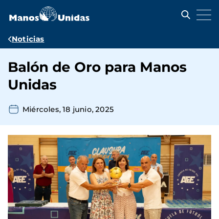
Pasar
al
contenido
principal
Ruta
Noticias
de
Balón de Oro para Manos
navegación
Unidas
Miércoles, 18 junio, 2025