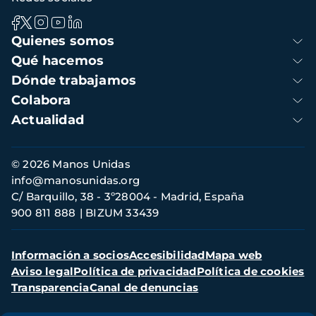
Navegación
Quienes somos
principal
Qué hacemos
Dónde trabajamos
Colabora
Actualidad
Información
© 2026 Manos Unidas
de
info@manosunidas.org
contacto
C/ Barquillo, 38 - 3º28004 - Madrid, España
900 811 888
BIZUM 33439
Menú
Información a socios
Accesibilidad
Mapa web
secundario
Aviso legal
Política de privacidad
Política de cookies
Transparencia
Canal de denuncias