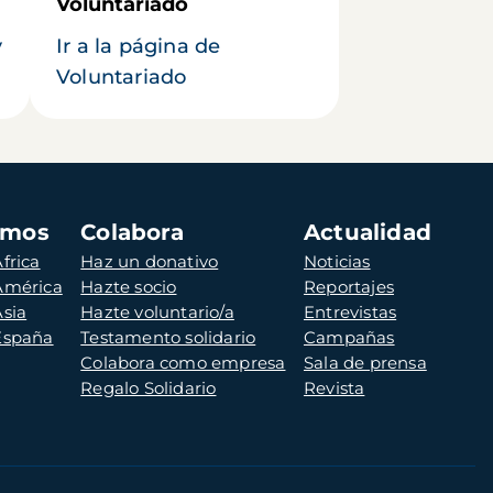
Voluntariado
y
Ir a la página de
Voluntariado
amos
Colabora
Actualidad
frica
Haz un donativo
Noticias
 América
Hazte socio
Reportajes
Asia
Hazte voluntario/a
Entrevistas
 España
Testamento solidario
Campañas
Colabora como empresa
Sala de prensa
Regalo Solidario
Revista