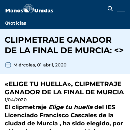
Pasar
al
contenido
principal
Ruta
Noticias
de
CLIPMETRAJE GANADOR
navegación
DE LA FINAL DE MURCIA: <>
Miércoles, 01 abril, 2020
«ELIGE TU HUELLA», CLIPMETRAJE
GANADOR DE LA FINAL DE MURCIA
1/04/2020
El clipmetraje
Elige tu huella
del
IES
Licenciado Francisco Cascales
de la
ciudad de Murcia , ha sido elegido, por