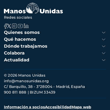
Redes sociales
Navegación
Quienes somos
principal
Qué hacemos
Dónde trabajamos
Colabora
Actualidad
Información
© 2026 Manos Unidas
de
info@manosunidas.org
contacto
C/ Barquillo, 38 - 3º28004 - Madrid, España
900 811 888
BIZUM 33439
Menú
Información a socios
Accesibilidad
Mapa web