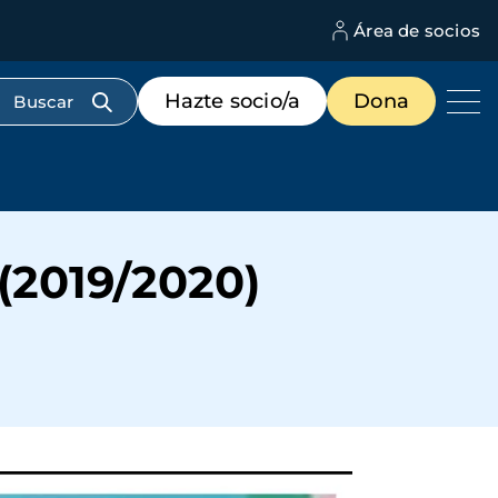
Área de socios
M
d
c
Menú
Hazte socio/a
Dona
d
de
us
destacados
cabecera
2019/2020)