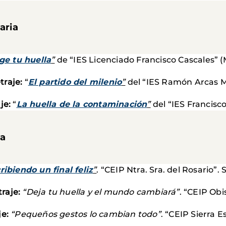
aria
ige tu huella
”
de “IES Licenciado Francisco Cascales” (
raje:
“
El partido del milenio
”
del “IES Ramón Arcas Me
je:
“
La huella de la contaminación
”
del “IES Francisco
ia
ribiendo un final feliz
”
. “CEIP Ntra. Sra. del Rosario”
raje:
“Deja tu huella y el mundo cambiará”
. “CEIP Ob
je:
“Pequeños gestos lo cambian todo”
. “CEIP Sierra 