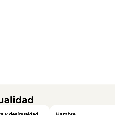
ualidad
a y desigualdad
Hambre