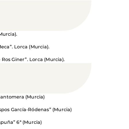
Murcia).
ca”. Lorca (Murcia).
 Ros Giner”. Lorca (Murcia).
. Santomera (Murcia)
ispos García-Ródenas” (Murcia)
Espuña” 6ª (Murcia)