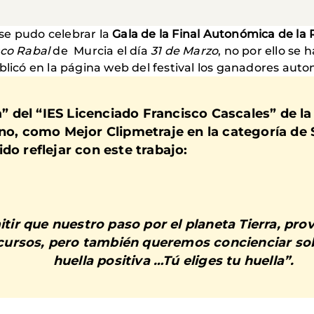
se pudo celebrar la
Gala de la Final Autonómica de la
sco Rabal
de Murcia el día
31 de Marzo
, no por ello se 
blicó en la página web del festival los ganadores aut
a”
del
“IES Licenciado Francisco Cascales”
de la
iano, como
Mejor Clipmetraje
en la
categoría de 
do reflejar con este trabajo:
ir que nuestro paso por el planeta Tierra, pr
ecursos, pero también queremos concienciar so
huella positiva …Tú eliges tu huella”.