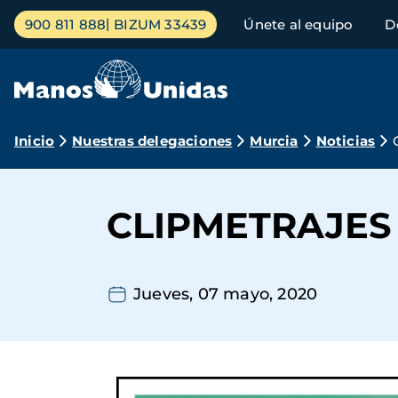
Pasar
Menú
900 811 888
BIZUM 33439
Únete al equipo
D
al
principal
contenido
principal
Ruta
Inicio
Nuestras delegaciones
Murcia
Noticias
de
navegación
CLIPMETRAJES 
Jueves, 07 mayo, 2020