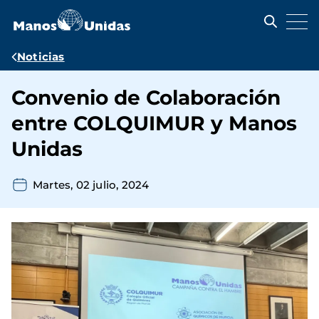
Pasar
al
contenido
principal
Ruta
Noticias
de
Convenio de Colaboración
navegación
entre COLQUIMUR y Manos
Unidas
Martes, 02 julio, 2024