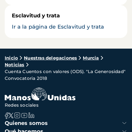
Esclavitud y trata
Ir a la página de Esclavitud y trata
Ruta
Inicio
Nuestras delegaciones
Murcia
Noticias
de
Cuenta Cuentos con valores (ODS). "La Generosidad"
navegación
Convocatoria 2018
Redes sociales
Navegación
Quienes somos
principal
Qué hacemos