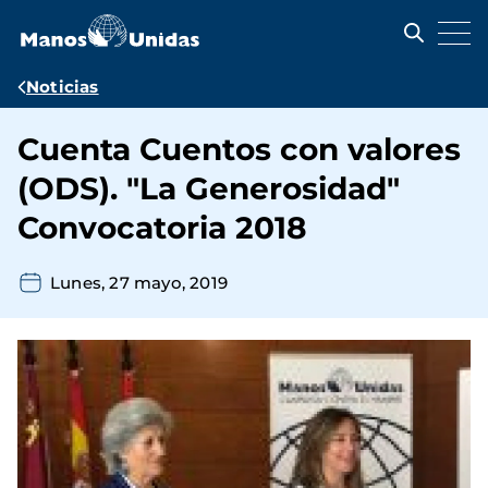
Pasar
al
contenido
principal
Ruta
Noticias
de
Cuenta Cuentos con valores
navegación
(ODS). "La Generosidad"
Convocatoria 2018
Lunes, 27 mayo, 2019