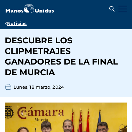
Pasar
al
contenido
principal
Ruta
Noticias
de
DESCUBRE LOS
navegación
CLIPMETRAJES
GANADORES DE LA FINAL
DE MURCIA
Lunes, 18 marzo, 2024