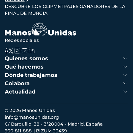
de
DESCUBRE LOS CLIPMETRAJES GANADORES DE LA
navegación
FINAL DE MURCIA
Redes sociales
Navegación
Quienes somos
principal
Qué hacemos
Dónde trabajamos
Colabora
Actualidad
Información
© 2026 Manos Unidas
de
info@manosunidas.org
contacto
C/ Barquillo, 38 - 3º28004 - Madrid, España
900 811 888
BIZUM 33439