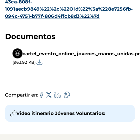
43ca-808f-
1091aecb9849%22%2c%22Oid%22%3a%228e7256fb-
094c-4751-b77f-806d4ffcb8d3%22%7d
Documentos
cartel_evento_online_jovenes_manos_unidas.p
(963.92 KB)
Compartir en
Video itinerario Jóvenes Voluntarios: