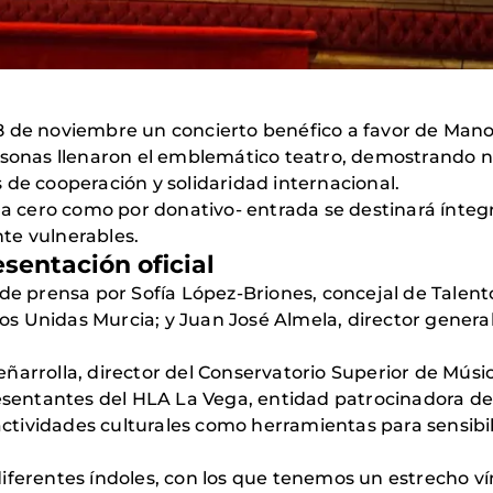
8 de noviembre un concierto benéfico a favor de Man
ersonas llenaron el emblemático teatro, demostrando
 de cooperación y solidaridad internacional.
ila cero como por donativo- entrada se destinará ínt
te vulnerables.
esentación oficial
 de prensa por Sofía López-Briones, concejal de Talent
 Unidas Murcia; y Juan José Almela, director general
ñarrolla, director del Conservatorio Superior de Músi
resentantes del HLA La Vega, entidad patrocinadora de
 actividades culturales como herramientas para sensibil
iferentes índoles, con los que tenemos un estrecho vín