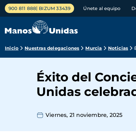
Pasar
Menú
900 811 888
BIZUM 33439
Únete al equipo
D
al
principal
contenido
principal
Ruta
Inicio
Nuestras delegaciones
Murcia
Noticias
de
navegación
Éxito del Conci
Unidas celebra
Viernes, 21 noviembre, 2025