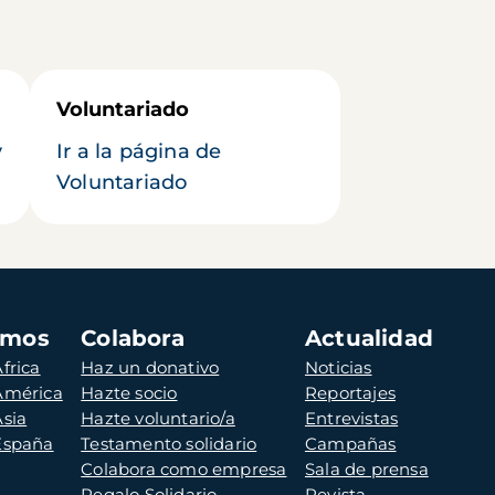
Voluntariado
y
Ir a la página de
Voluntariado
amos
Colabora
Actualidad
frica
Haz un donativo
Noticias
 América
Hazte socio
Reportajes
Asia
Hazte voluntario/a
Entrevistas
 España
Testamento solidario
Campañas
Colabora como empresa
Sala de prensa
Regalo Solidario
Revista