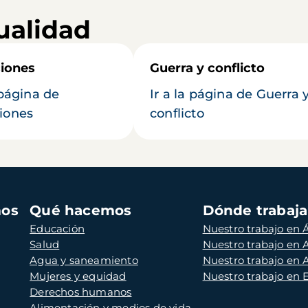
ualidad
iones
Guerra y conflicto
 página de
Ir a la página de Guerra 
iones
conflicto
mos
Qué hacemos
Dónde trabaj
Educación
Nuestro trabajo en Á
Salud
Nuestro trabajo en
Agua y saneamiento
Nuestro trabajo en 
Mujeres y equidad
Nuestro trabajo en
Derechos humanos
Alimentación y medios de vida