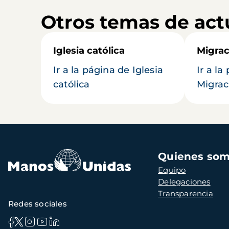
Otros temas de act
Iglesia católica
Migrac
Ir a la página de Iglesia
Ir a la
católica
Migrac
Navegación
Quienes so
principal
Equipo
Delegaciones
Transparencia
Redes sociales