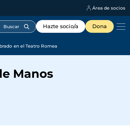
Área de socios
M
d
c
Menú
Hazte socio/a
Dona
d
de
us
destacados
cabecera
ebrado en el Teatro Romea
 de Manos
a