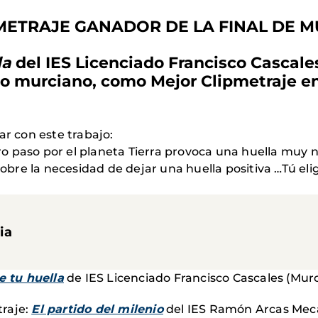
PMETRAJE GANADOR DE LA FINAL DE M
la
del
IES Licenciado Francisco Cascal
ado murciano, como Mejor Clipmetraje en
ar con este trabajo:
 paso por el planeta Tierra provoca una huella muy ne
re la necesidad de dejar una huella positiva …Tú elig
ia
e tu huella
de IES Licenciado Francisco Cascales (Murc
raje:
El partido del milenio
del IES Ramón Arcas Meca.