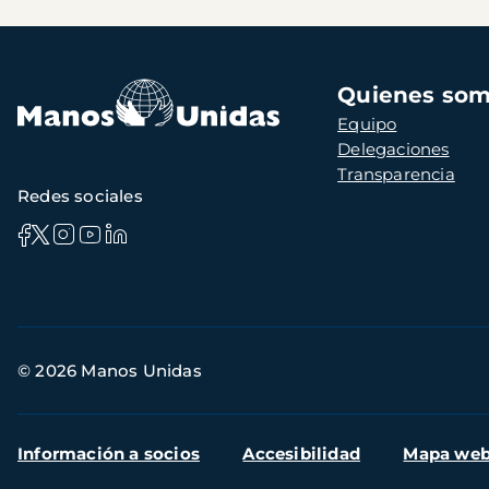
Navegación
Quienes so
principal
Equipo
Delegaciones
Transparencia
Redes sociales
Información
© 2026 Manos Unidas
de
contacto
Menú
Información a socios
Accesibilidad
Mapa we
secundario