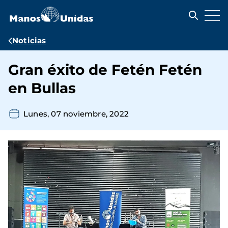
Pasar
al
contenido
principal
Ruta
Noticias
de
Gran éxito de Fetén Fetén
navegación
en Bullas
Lunes, 07 noviembre, 2022